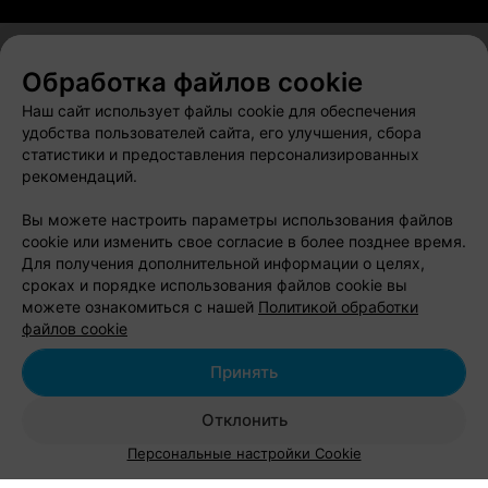
Обработка файлов cookie
О проекте
Новости проекта
Размещение рекламы
Наш сайт использует файлы cookie для обеспечения
Вакансии
Публичный договор
Способы оплаты
удобства пользователей сайта, его улучшения, сбора
статистики и предоставления персонализированных
Публичный договор по использованию сервиса
рекомендаций.
«Афиша»
Пользовательское соглашение
Вы можете настроить параметры использования файлов
cookie или изменить свое согласие в более позднее время.
Написать в поддержку
Для получения дополнительной информации о целях,
Связаться по вопросам сотрудничества
сроках и порядке использования файлов cookie вы
Написать руководителю relax.by
можете ознакомиться с нашей
Политикой обработки
файлов cookie
Персональные настройки cookie
Обработка персональных данных
Принять
Отклонить
© 2026 ООО «Артокс Лаб», УНП 191700409, регистрирующий орган -
Персональные настройки Cookie
Минский горисполком
| 220012, Республика Беларусь, г. Минск,