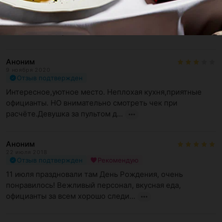
Были в обеденное время, все очень понравилось, обед 
приносят быстро, все горячее (что важно), порции 
большие и по приемл...
Аноним
9 ноября 2020
Отзыв подтвержден
Интересное,уютное место. Неплохая кухня,приятные 
официанты. НО внимательно смотреть чек при 
расчёте.Девушка за пультом д...
Аноним
22 июля 2018
Отзыв подтвержден
Рекомендую
11 июля праздновали там День Рождения, очень 
понравилось! Вежливый персонал, вкусная еда, 
официанты за всем хорошо следи...