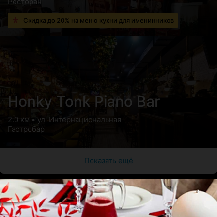
Ресторан
Скидка до 20% на меню кухни для именинников
Honky Tonk Piano Bar
2.0 км • ул. Интернациональная
Гастробар
Показать ещё